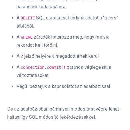
parancsok futtatásához.
A
SQL utasítással törlünk adatot a “users”
DELETE
táblából.
A
záradék határozza meg, hogy melyik
WHERE
rekordot kell törölni.
A
jelző helyére a megadott érték kerül.
?
A
parancs véglegesíti a
connection.commit()
változtatásokat.
Végül bezárjuk a kapcsolatot az adatbázissal.
De az adatbázisban bármilyen módosítást végre lehet
hajtani így SQL módosító lekérdezésekkel.