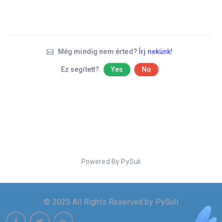
Még mindig nem érted?
Írj nekünk!
Ez segített?
Yes
No
Powered By PySuli
© 2025 All Rights Reserved by PySuli