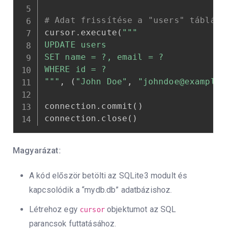
# Adat frissítése a "users" táblába
cursor
.
execute
(
"""

UPDATE users

SET name = ?, email = ?

WHERE id = ?

"""
,
(
"John Doe"
,
"johndoe@example.
connection
.
commit
(
)
connection
.
close
(
)
Magyarázat:
A kód először betölti az SQLite3 modult és
kapcsolódik a “mydb.db” adatbázishoz.
Létrehoz egy
objektumot az SQL
cursor
parancsok futtatásához.