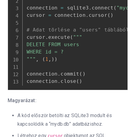
connection 
=
 sqlite3
.
connect
(
"mydb.
cursor 
=
 connection
.
cursor
(
)
# Adat törlése a "users" táblából
cursor
.
execute
(
"""

DELETE FROM users

WHERE id = ?

"""
,
(
1
,
)
)
connection
.
commit
(
)
connection
.
close
(
)
Magyarázat:
A kód először betölti az SQLite3 modult és
kapcsolódik a “mydb.db” adatbázishoz.
Létrehoz egy
objektumot az SQL
cursor