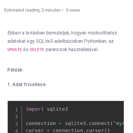
Estimated reading: 2 minutes
0 views
Ebben a leírásban bemutatjuk, hogyan módosíthatsz
adatokat egy SQLite3 adatbázisban Pythonban, az
és
parancsok használatával.
UPDATE
DELETE
Példák:
1. Adat frissítése:
import
 sqlite3

connection 
=
 sqlite3
.
connect
(
"mydb.
cursor 
=
 connection
.
cursor
(
)