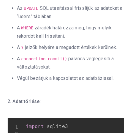
Az
SQL utasítással frissítjük az adatokat a
UPDATE
“users” táblában.
A
záradék határozza meg, hogy melyik
WHERE
rekordot kell frissíteni.
A
jelzők helyére a megadott értékek kerülnek.
?
A
parancs véglegesíti a
connection.commit()
változtatásokat.
Végül bezárjuk a kapcsolatot az adatbázissal.
2. Adat törlése:
import
 sqlite3
