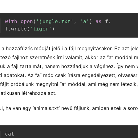
with
open
(
'jungle.txt'
,
'a'
)
as
 f
:
f
.
write
(
'tiger'
)
 a hozzáfűzés módját jelöli a fájl megnyitásakor. Ez azt jel
étező fájlhoz szeretnénk írni valamit, akkor az “a” móddal
rjuk a fájl tartalmát, hanem hozzáadjuk a végéhez. Így nem v
ti adatokat. Az “a” mód csak írásra engedélyezett, olvasás
 fájlt próbálunk megnyitni “a” móddal, ami még nem létezik
atikusan létrehozza azt.
l, ha van egy ‘animals.txt’ nevű fájlunk, amiben ezek a sor
cat
