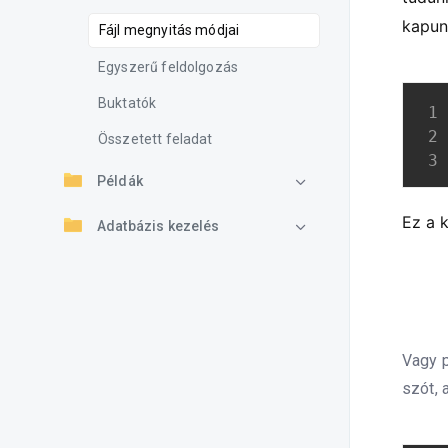
kapun
Fájl megnyitás módjai
Egyszerű feldolgozás
Buktatók
Összetett feladat
Példák
Ez a k
Adatbázis kezelés
Vagy p
szót, 