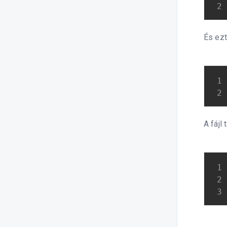
És ezt
A fájl 