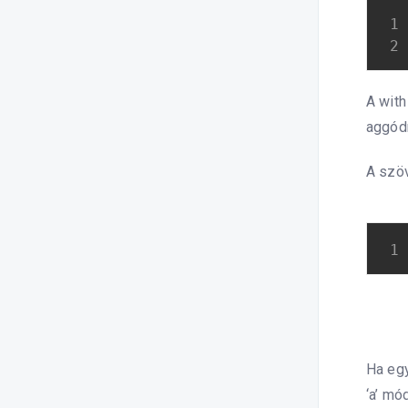
A with
aggód
A szöv
Ha egy
‘a’ mó