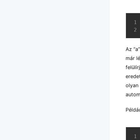
Az “a”
már l
felülí
erede
olyan
autom
Példáu