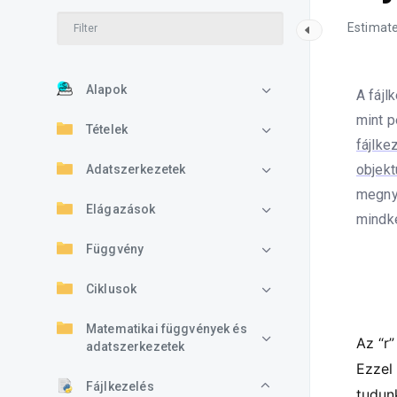
Estimate
Alapok
A fájl
mint p
Tételek
fájlke
objekt
Adatszerkezetek
megnyi
Elágazások
mindket
Függvény
Ciklusok
Matematikai függvények és
Az “r”
adatszerkezetek
Ezzel
Fájlkezelés
tudunk