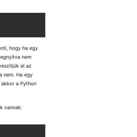
enti, hogy ha egy
 megnyitva nem
eszítjük el az
ra nem. Ha egy
, akkor a Python
ok vannak: