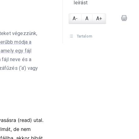
leírást
A-
A
A+
eteket végezzünk,
Tartalom
erűbb módja a
amely egy fájl
 fájl neve és a
záfűzés (‘a’) vagy
asásra (read) utal.
almát, de nem
fájlba, akkor hibát