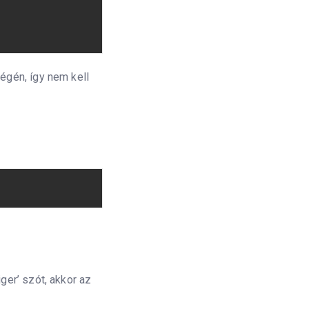
végén, így nem kell
ger’ szót, akkor az