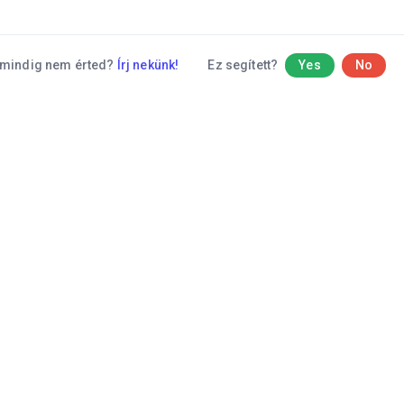
mindig nem érted?
Írj nekünk!
Ez segített?
Yes
No