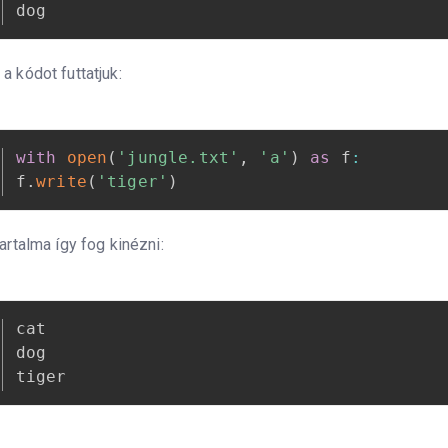
dog
 a kódot futtatjuk:
with
open
(
'jungle.txt'
,
'a'
)
as
 f
:
f
.
write
(
'tiger'
)
tartalma így fog kinézni:
cat

dog

tiger