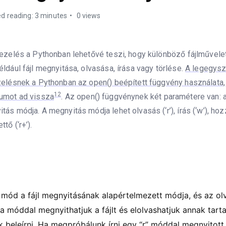
d reading: 3 minutes
0 views
kezelés a Pythonban lehetővé teszi, hogy különböző fájlművel
éldául fájl megnyitása, olvasása, írása vagy törlése.
A legegysz
zelésnek a Pythonban az open() beépített függvény használata, 
1
2
umot ad vissza
. Az open() függvénynek két paramétere van: a
tás módja. A megnyitás módja lehet olvasás (‘r’), írás (‘w’), hoz
tő (‘r+’).
 mód a fájl megnyitásának alapértelmezett módja, és az olv
 a móddal megnyithatjuk a fájlt és elolvashatjuk annak tart
 beleírni. Ha megpróbálunk írni egy “r” móddal megnyitott 