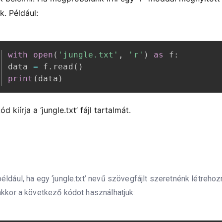
k. Például:
with
open
(
'jungle.txt'
,
'r'
)
as
 f
:
data 
=
 f
.
read
(
)
print
(
data
)
ód kiírja a ‘jungle.txt’ fájl tartalmát.
éldául, ha egy ‘jungle.txt’ nevű szövegfájlt szeretnénk létrehozni
akkor a következő kódot használhatjuk: