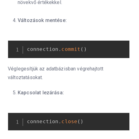
növekvő értékekkel.
Változások mentése:
connection
.
commit
(
)
Véglegesítjük az adatbázisban végrehajtott
változtatásokat.
Kapcsolat lezárása:
connection
.
close
(
)