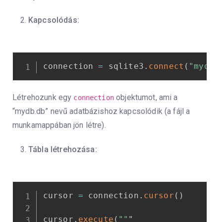
Kapcsolódás:
connection 
=
 sqlite3
.
connect
(
"mydb.
Létrehozunk egy
objektumot, ami a
connection
“mydb.db” nevű adatbázishoz kapcsolódik (a fájl a
munkamappában jön létre).
Tábla létrehozása:
cursor 
=
 connection
.
cursor
(
)
cursor
.
execute
(
""