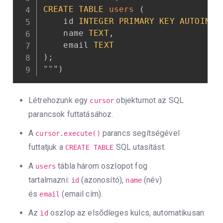
CREATE
TABLE
users
(
    id 
INTEGER
PRIMARY
KEY
AUTOINCR
    name 
TEXT
,
    email 
TEXT
)
;
""
"
)
Létrehozunk egy
objektumot az SQL
cursor
parancsok futtatásához.
A
parancs segítségével
cursor.execute()
futtatjuk a
SQL utasítást.
CREATE TABLE
A
tábla három oszlopot fog
users
tartalmazni:
(azonosító),
(név)
id
name
és
(email cím).
email
Az
oszlop az elsődleges kulcs, automatikusan
id