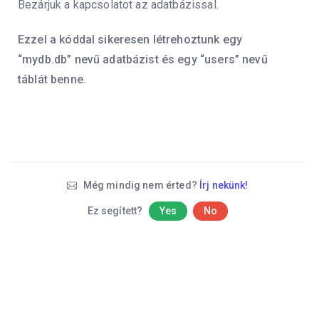
Bezárjuk a kapcsolatot az adatbázissal.
Ezzel a kóddal sikeresen létrehoztunk egy
“mydb.db” nevű adatbázist és egy “users” nevű
táblát benne.
Még mindig nem érted?
Írj nekünk!
Ez segített?
Yes
No