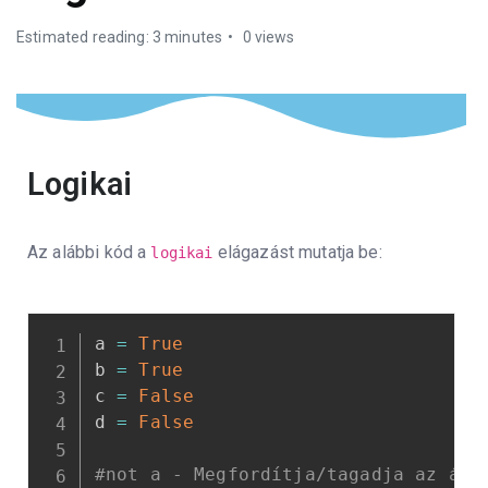
Estimated reading: 3 minutes
0 views
Logikai
Az alábbi kód a
elágazást mutatja be:
logikai
a 
=
True
b 
=
True
c 
=
False
d 
=
False
#not a - Megfordítja/tagadja az áll