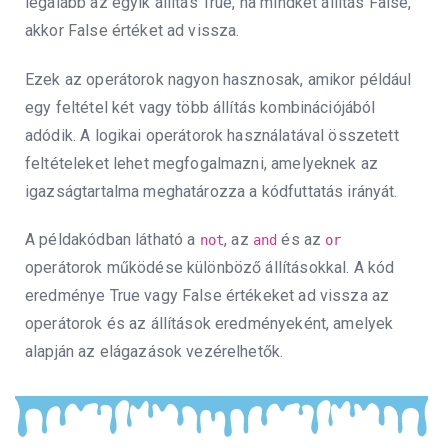
legalább az egyik állítás True, ha mindkét állítás False,
akkor False értéket ad vissza.
Ezek az operátorok nagyon hasznosak, amikor például
egy feltétel két vagy több állítás kombinációjából
adódik. A logikai operátorok használatával összetett
feltételeket lehet megfogalmazni, amelyeknek az
igazságtartalma meghatározza a kódfuttatás irányát.
A példakódban látható a
, az
és az
not
and
or
operátorok működése különböző állításokkal. A kód
eredménye True vagy False értékeket ad vissza az
operátorok és az állítások eredményeként, amelyek
alapján az elágazások vezérelhetők.