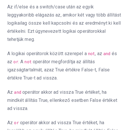
Az if/else és a switch/case után az egyik
leggyakoribb elágazás az, amikor két vagy több állítást
logikailag össze kell kapcsolni és az eredményt ki kell
értékelni. Ezt úgynevezett logikai operátorokkal
tehetjük meg.
A logikai operátorok között szerepel a
, az
és
not
and
az
. A
operátor megfordítja az állítás
or
not
igazságtartalmát, azaz True értékre False-t, False
értékre True-t ad vissza.
Az
operátor akkor ad vissza True értéket, ha
and
mindkét állítás True, ellenkező esetben False értéket
ad vissza.
Az
operátor akkor ad vissza True értéket, ha
or