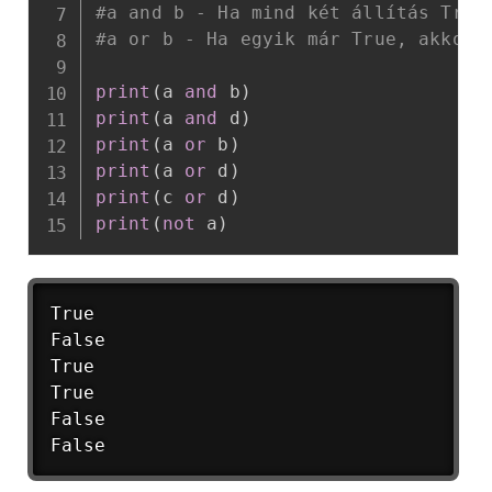
#a and b - Ha mind két állítás True
#a or b - Ha egyik már True, akkor 
print
(
a 
and
 b
)
print
(
a 
and
 d
)
print
(
a 
or
 b
)
print
(
a 
or
 d
)
print
(
c 
or
 d
)
print
(
not
 a
)
True

False

True

True

False

False