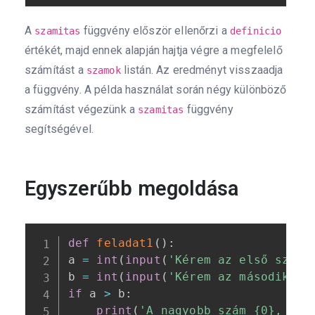
A
függvény először ellenőrzi a
szamitas
definicio
értékét, majd ennek alapján hajtja végre a megfelelő
számítást a
listán. Az eredményt visszaadja
szamok
a függvény. A példa használat során négy különböző
számítást végezünk a
függvény
szamitas
segítségével.
Egyszerűbb megoldása
def
feladat1
(
)
:
a 
=
int
(
input
(
'Kérem az első számo
b 
=
int
(
input
(
'Kérem az második sz
if
 a 
>
 b
:
print
(
'A nagyobb szám {0}, a k