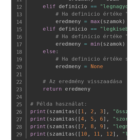
elif
 definicio 
==
"legnagyobb"
# Ha definicio értéke "leg
        eredmeny 
=
max
(
szamok
)
elif
 definicio 
==
"legkisebb"
:
# Ha definicio értéke "leg
        eredmeny 
=
min
(
szamok
)
else
:
# Ha definicio értéke sem 
        eredmeny 
=
None
# Az eredmény visszaadása
return
 eredmeny

# Példa használat:
print
(
szamitas
(
[
1
,
2
,
3
]
,
"összeg"
print
(
szamitas
(
[
4
,
5
,
6
]
,
"szorzat
print
(
szamitas
(
[
7
,
8
,
9
]
,
"legnagy
print
(
szamitas
(
[
10
,
11
,
12
]
,
"legk