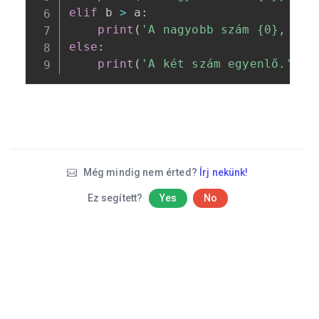
elif
 b 
>
 a
:
print
(
'A nagyobb szám {0}, a k
else
:
print
(
'A két szám egyenlő.'
)
Még mindig nem érted?
Írj nekünk!
Ez segített?
Yes
No