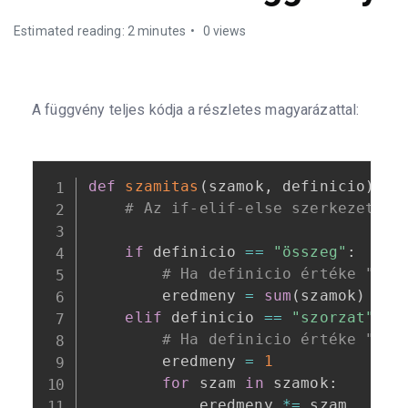
Estimated reading: 2 minutes
0 views
A függvény teljes kódja a részletes magyarázattal:
def
szamitas
(
szamok
,
 definicio
)
:
# Az if-elif-else szerkezet a 
if
 definicio 
==
"összeg"
:
# Ha definicio értéke "öss
        eredmeny 
=
sum
(
szamok
)
elif
 definicio 
==
"szorzat"
:
# Ha definicio értéke "szo
        eredmeny 
=
1
for
 szam 
in
 szamok
:
            eredmeny 
*=
 szam
